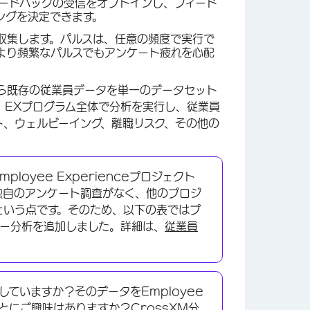
ィードバックの受信をオプトインし、フィード
ングを決定できます。
収集します。パルスは、任意の頻度で実行で
より頻繁なパルスでもアンケート疲れを心配
ら既存の従業員データを単一のデータセット
、EXプログラム全体で分析を実行し、従業員
ト、ウェルビーイング、離職リスク、その他の
。
oyee Experienceプロジェクト
独自のアンケート調査がなく、他のプロジ
という点です。そのため、以下の表ではプ
ニー分析を追加しました。詳細は、
従業員
実施していますか？そのデータをEmployee
ことにご興味はありますか？
CrossXM分