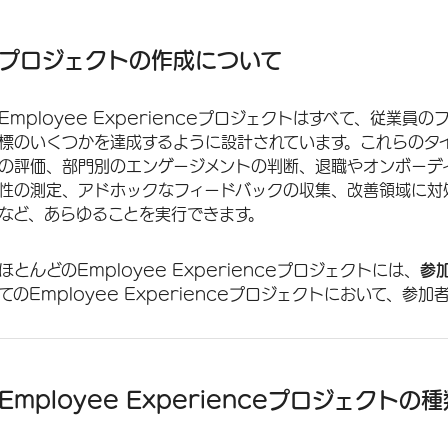
プロジェクトの作成について
Employee Experienceプロジェクトの種類
プロジェクトの作成について
プロジェクトタイプの選択
Employee Experienceプロジェクトはすべて、従業
Employee Experienceプロジェクトを最初から作成する
標のいくつかを達成するように設計されています。これらのタ
コピーからの作成
の評価、部門別のエンゲージメントの判断、退職やオンボーディン
性の測定、アドホックなフィードバックの収集、改善領域に対
ファイルからの作成
など、あらゆることを実行できます。
ライブラリから作成
ほとんどのEmployee Experienceプロジェクトには、
参
Employee Experienceのテンプレート
てのEmployee Experienceプロジェクトにおいて、参加
FAQs
Employee Experienceプロジェクトの