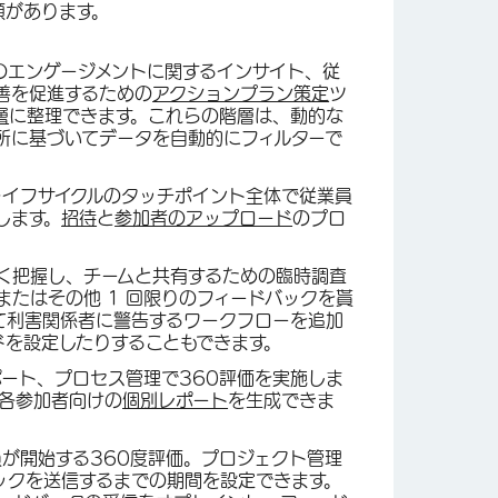
種類があります。
のエンゲージメントに関するインサイト、従
善を促進するための
アクションプラン策定
ツ
層
に整理できます。これらの階層は、動的な
所に基づいてデータを自動的にフィルターで
ライフサイクルのタッチポイント全体で従業員
します。
招待
と
参加者のアップロード
のプロ
く把握し、チームと共有するための臨時調査
たはその他 1 回限りのフィードバックを貰
て利害関係者に警告するワークフローを追加
ドを設定したりすることもできます。
ポート、プロセス管理で360評価を実施しま
各参加者向けの
個別レポート
を生成できま
が開始する360度評価。プロジェクト管理
ックを送信するまでの期間を設定できます。