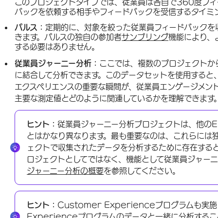
このプロジェクトタイプでは、従業員は各自で360度フ
バックを依頼する相手やフィードバックを受信するタイミ
パルス：
定期的に、対象を絞った従業員フィードバックを
きます。パルスの独自の参加者
サンプリング
機能により、
する必要はありません。
従業員ジャーニー分析：
ここでは、複数のプロジェクトか
に結合して分析できます。このデータセットを使用すると
エクスペリエンスの重要な瞬間が、従業員エンゲージメン
主要な測定値とどのように関連しているかを理解できます
ヒント：
従業員ジャーニー分析プロジェクトは、他のEmpl
とはかなり異なります。最も重要なのは、これらには
ェクトで収集されたデータを分析するために存在する
ロジェクトとしてではなく、機能として従業員ジャー
ジャーニー分析の概要
を参照してください。
ヒント：
Customer Experienceプログラムも
Experienceプログラムのデータと一緒に分析する