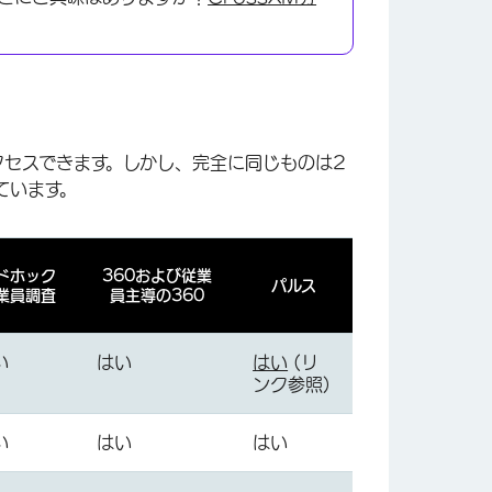
にアクセスできます。しかし、完全に同じものは2
ています。
ドホック
360および従業
パルス
業員調査
員主導の360
い
はい
はい
(リ
ンク参照)
い
はい
はい