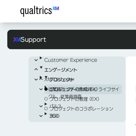
早期アクセスドキュメント
Support
クアルトリクス・プラットフォーム
早期アクセスドキュメントの概要
戦略的調査ソリューション
現場の従業員の声
XM プラットフォームの詳細
Customer Experience
Xのソーシャルリスニング
クアルトリクスに関するトピック（A～
アンケートの開始
Z）
エンゲージメント
Threads for Social Listening
オーディエンス管理
CXダッシュボード入門
ログイン＆アカウント
XM Discover
コンセプトテストプログラム
XM Directoryの開始
プロジェクト
オーディエンス管理プログラム
CXダッシュボード入門
サポート＆サービス
アカウントの作成とログイン
Idea Screening XM ソリューショ
アンケートの開始
従業員エンゲージメント、ライフサイ
XM Discoverの開始
ステップ 1：プロジェクトの作成と
XM Directoryの開始
プロジェクトの作成(EX)
ホームページの概要
ン
クル、従業員調査
組織IDでログイン
DIGITAL成功リソースガイド
ダッシュボードの追加（CX）
Stats iQの概要
Studio
プロジェクトの管理 (EX)
XM Discoverの概要
XM Directoryの実装
プロジェクトページ
モデレート・ユーザー・テスト
パルス
Free Accounts
ステップ2：ダッシュボードデータソ
カスタマーサクセスハブ
はじめに
ワークフローの概要
コネクタ
プロジェクトのコラボレーション
XM Discoverの操作
最初の配信メールを送信
Studio 入門
ステップ 1: ディレクトリの設計
ースのマッピング（CX）
アカウント設定
インポートされたビデオおよびオーディ
360
戦略調査トライアル
Payment, Billing, & Renewals
プロジェクトの概要
Moderated User Testing
(EX)
［アンケート］タブ
概要
Customer Success Hub の
従業員エンゲージメント入門
チケット発行
デザイナ
XM Discoverのドキュメント
ユーザ設定 (Studio)
入門
ステップ 2: ディレクトリの実装
ステップ 1：XM Directoryで配
Studio の概要
オプロジェクト
Overview
ステップ 3：Dashboard
概要
CrossXM 分析
アンケートプロジェクト
セルフサービスライセンス
Managing Qualtrics Renewals
プロジェクトの作成
ワークフローの概要
スケジュールとコンテンツ
360入門
信する連絡先を準備する
従業員ライフサイクル入門
パルスを作成する
質問の編集
従業員エンゲージメントのご紹
テキスト分析
TotalXMレポート
ループを閉じる
分析用データの拡張 (Discover)
ダッシュボード
統合
Designer 入門
ステップ 3：ディレクトリの改善
Studio Navigator 検索
コネクタの概要
Design（CX）の計画
Stats iQの概要
インタビュー設定タブ（モデレー
Contacting Qualtrics
介
インポートされたデータプロジェクト
従業員ジャーニー分析
サンプルプロジェクト
製品アイデアの送信
プロジェクトの構成および表示
アンケート参加者向けの情報
参加者タブ
パルス内のアンケート
［アンケート］タブ
ステップ2：XM Directoryの連
質問の動作
パルスプログラムの管理
スケジュールとコンテンツ（パル
ステップ 1：360プロジェクトの
質問の登録