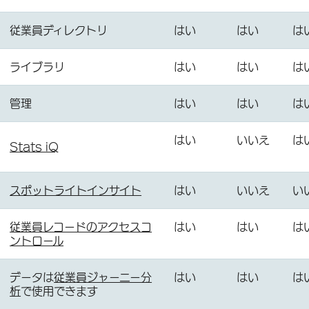
従業員ディレクトリ
はい
はい
は
ライブラリ
はい
はい
は
管理
はい
はい
は
はい
いいえ
は
Stats iQ
スポットライトインサイト
はい
いいえ
い
従業員レコードのアクセスコ
はい
はい
は
ントロール
データは
従業員ジャーニー分
はい
はい
は
析
で使用できます