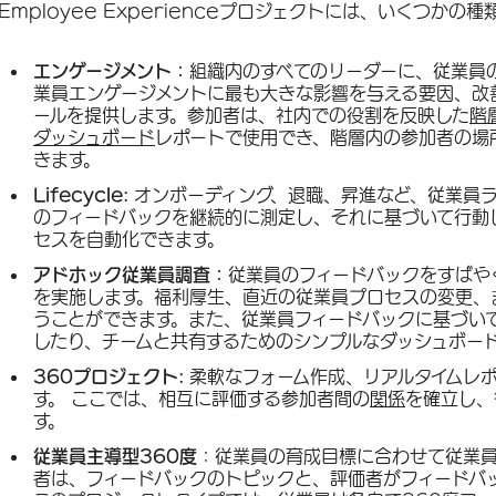
Employee Experienceプロジェクトには、いくつかの
エンゲージメント：
組織内のすべてのリーダーに、従業員
業員エンゲージメントに最も大きな影響を与える要因、改
ールを提供します。参加者は、社内での役割を反映した
階
ダッシュボード
レポートで使用でき、階層内の参加者の場
きます。
Lifecycle:
オンボーディング、退職、昇進など、従業員
のフィードバックを継続的に測定し、それに基づいて行動
セスを自動化できます。
アドホック従業員調査：
従業員のフィードバックをすばや
を実施します。福利厚生、直近の従業員プロセスの変更、ま
うことができます。また、従業員フィードバックに基づい
したり、チームと共有するためのシンプルなダッシュボー
360プロジェクト:
柔軟なフォーム作成、リアルタイムレ
す。 ここでは、相互に評価する参加者間の
関係
を確立し、
す。
従業員主導型360度
：従業員の育成目標に合わせて従業員
者は、フィードバックのトピックと、評価者がフィードバ