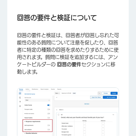
回答の要件と検証について
回答を強制
回答の要件と検証について
回答をリクエスト
回答の要件と検証は、回答者が回答し忘れた可
コンテンツの検証
能性のある質問について注意を促したり、回答
回答の明確性の検証
者に特定の種類の回答を求めたりするために使
用されます。質問に検証を追加するには、アン
コンテンツ検証の例：郵便番号を使用した市区町
ケートビルダーの
回答の要件
セクションに移
村と都道府県の検索
動します。
カスタム検証
カスタム検証メッセージ
カスタム検証の例：メールアドレスの検証
さまざまなプロジェクトタイプにおける回答要件
と検証
FAQs