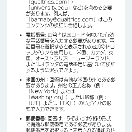
「qualtrics.com」/
「university.edu」など)を含める必要
があります。例えば、
「barnaby@qualtrics.com」はこの
コンテンツの検証に合格します。
電話番号:
回答者は国コードを除いた有効
な電話番号を入力する必要があります。電
話番号を選択すると表示される追加のドロ
ップダウンを使用して、米国、カナダ、英
国、オーストラリア、ニュージーランド、
またはオランダの電話番号に基づいて検証
するように選択できます。
米国の州：
回答は有効な米国の州である必
要があります。州名の正式名称（例：
「New York」または
「Washington」）または略称（例：
「UT」または「TX」）のいずれかの形
式で入力できます。
郵便番号:
回答は、5桁または9桁の形式
で有効な郵便番号である必要があります。
郵便番号を選択すると表示される追加のド