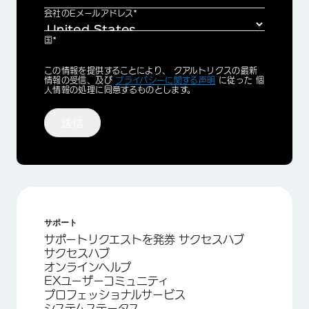
会社のEメールアドレス*
国*
Privacy
この情報を提供することにより、 クアルトリクスの最新
Optin
情報の受信、及び
プライバシーに関する声明
に従った 個
人情報の処理に同意するものとします。
送信
サポート
サポートリクエストを発券 サクセスハブ
サクセスハブ
オンラインヘルプ
EXユーザーコミュニティ
プロフェッショナルサービス
システムステータス