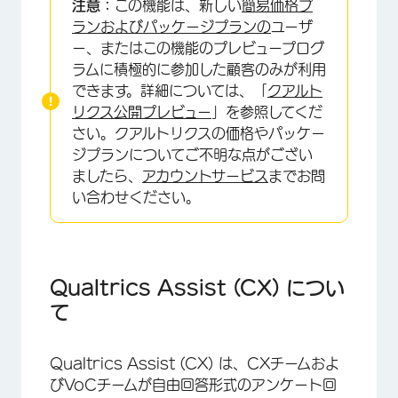
注意：
この機能は、新しい
簡易価格プ
Qualtrics Assist (CX) の要件
ランおよびパッケージプランの
ユーザ
ー、またはこの機能のプレビュープログ
CXダッシュボードへのQualtrics Assistの追
ラムに積極的に参加した顧客のみが利用
加
できます。詳細については、「
クアルト
Qualtrics Assist (CX) の使用
リクス公開プレビュー
」を参照してくだ
さい。クアルトリクスの価格やパッケー
Qualtrics Assist (CX) のトラブルシューティ
ジプランについてご不明な点がござい
ング
ましたら、
アカウントサービス
までお問
い合わせください。
Qualtrics Assist (CX) につい
て
Qualtrics Assist (CX) は、CXチームおよ
びVoCチームが自由回答形式のアンケート回