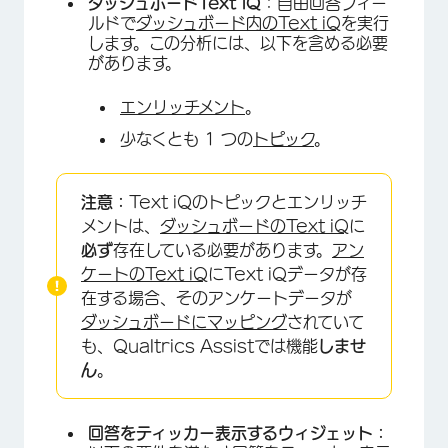
ダッシュボードText iQ
：自由回答フィー
ルドで
ダッシュボード内のText iQ
を実行
します。この分析には、以下を含める必要
があります。
エンリッチメント
。
少なくとも 1 つの
トピック
。
注意：
Text iQのトピックとエンリッチ
メントは、
ダッシュボードのText iQ
に
必ず
存在している必要があります。
アン
ケートのText iQ
にText iQデータが存
在する場合、そのアンケートデータが
ダッシュボードにマッピング
されていて
も、Qualtrics Assistでは機能
しませ
ん
。
回答をティッカー表示するウィジェット：