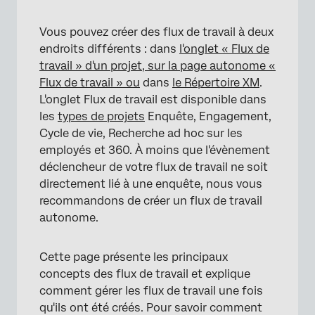
Manager les flux DE TRAVAIL existants
Vous pouvez créer des flux de travail à deux
endroits différents : dans
l'onglet « Flux de
Exécuter immédiatement
travail » d'un projet, sur la page autonome «
Historique des exécutions
Flux de travail » ou
dans
le Répertoire XM
.
L'onglet Flux de travail est disponible dans
Historique des révisions
les
types de projets
Enquête, Engagement,
Paramètres
Cycle de vie, Recherche ad hoc sur les
employés et 360. À moins que l'évènement
Partage et autorisations
déclencheur de votre flux de travail ne soit
Flux de travail du Répertoire DE TRAVAIL
directement lié à une enquête, nous vous
recommandons de créer un flux de travail
FAQs
autonome.
Cette page présente les principaux
concepts des flux de travail et explique
comment gérer les flux de travail une fois
qu'ils ont été créés. Pour savoir comment