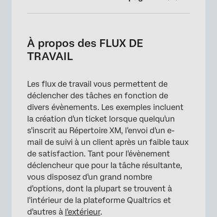
À propos des FLUX DE TRAVAIL
Flux de travail dans un projet vs. Flux DE
À propos des FLUX DE
TRAVAIL autonomes
TRAVAIL
FLUX DE TRAVAIL Composants du flux de
travail
Les flux de travail vous permettent de
déclencher des tâches en fonction de
FLUX DE TRAVAIL DE TRAVAIL DE TRAVAIL DE
divers évènements. Les exemples incluent
TRAVAIL DE TRAVAIL DE TRAVAIL DE TRAVAIL
la création d'un ticket lorsque quelqu'un
DE TRAVAIL DE TRAVAIL DE TRAVAIL DE
s'inscrit au Répertoire XM, l'envoi d'un e-
TRAVAIL DE TRAVAIL DE TRAVAIL DE TRAVAIL
mail de suivi à un client après un faible taux
DE TRAVAIL DE TRAVAIL DE TRAVAIL DE
de satisfaction. Tant pour l'évènement
TRAVAIL DE TRAVAIL DE TRAVAIL DE TRAVAIL
déclencheur que pour la tâche résultante,
DE TRAVAIL DE TRAVAIL DE TRAVAIL DE
vous disposez d'un grand nombre
TRAVAIL Flux DE TRAVAIL DE L'ÉVÉNEMENT
d'options, dont la plupart se trouvent à
L'ordre des tâches dans un Flux DE TRAVAIL
l'intérieur de la plateforme Qualtrics et
d'autres à
l'extérieur
.
Naviguer dans les flux DE TRAVAIL