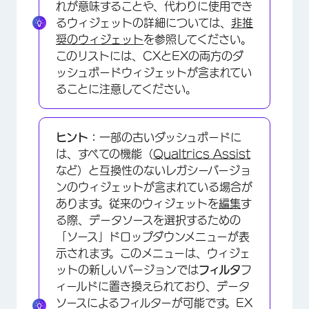
れが意味することや、代わりに使用でき
るウィジェットの詳細については、
非推
奨のウィジェット
を参照してください。
このリストには、CXとEXの両方のダ
ッシュボードウィジェットが含まれてい
ることに注意してください。
ヒント：
一部の古いダッシュボードに
は、すべての機能（
Qualtrics Assist
など）と互換性のないレガシーバージョ
ンのウィジェットが含まれている場合が
×
あります。従来のウィジェットを
編集
す
る際、データソースを選択するための
「ソース」ドロップダウンメニューが表
示されます。このメニューは、ウィジェ
ットの新しいバージョンでは
フィルタ
フ
ィールドに置き換えられており、データ
ソースによるフィルターが可能です。EX