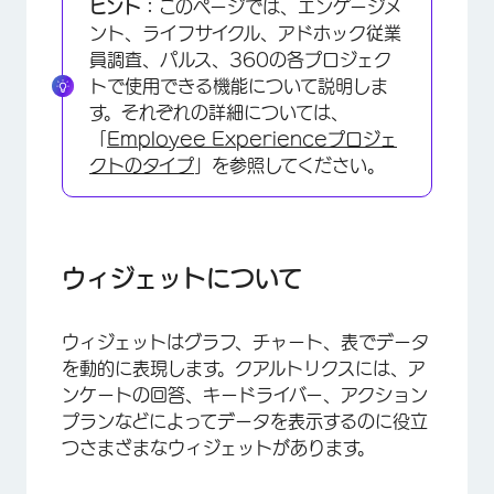
ヒント：
このページでは、エンゲージメ
ウィジェットの追加
ント、ライフサイクル、アドホック従業
員調査、パルス、360の各プロジェク
ウィジェットの編集
トで使用できる機能について説明しま
ウィジェットレベルのフィルターの追加
す。それぞれの詳細については、
「
Employee Experienceプロジェ
ウィジェットのエクスポート
クトのタイプ
」を参照してください。
ウィジェットの種類とプロジェクトの互換性
FAQs
ウィジェットについて
ウィジェットはグラフ、チャート、表でデータ
を動的に表現します。クアルトリクスには、ア
ンケートの回答、キードライバー、アクション
プランなどによってデータを表示するのに役立
つさまざまなウィジェットがあります。