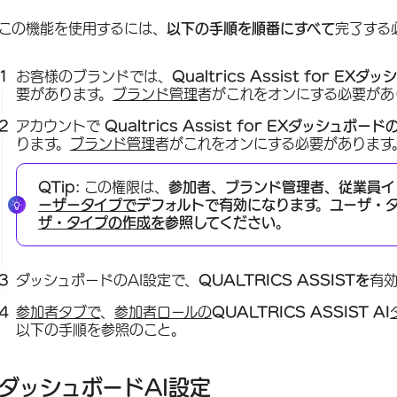
この機能を使用するには、
以下の手順を順番にすべて
完了する
お客様のブランドでは、
Qualtrics Assist for EX
要があります。
ブランド管理
者がこれをオンにする必要があ
アカウントで
Qualtrics Assist for EXダッシュボード
ります。
ブランド管理
者がこれをオンにする必要があります
QTip:
この権限は、
参加者、ブランド管理者、従業員イ
ーザータイプで
デフォルトで有効になります。ユーザ・
ザ・タイプの作成を
参照してください。
ダッシュボードのAI設定で、
QUALTRICS ASSISTを
有
参加者タブで
、
参加者ロールの
QUALTRICS ASSIST AI
以下の手順を参照のこと。
ダッシュボードAI設定