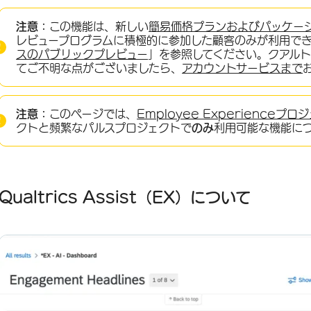
Qualtrics Assist（EX）について
注意：
この機能は、新しい
簡易価格プランおよびパッケー
Qualtrics Assist（EX）の有効化
レビュープログラムに積極的に参加した顧客のみが利用で
スのパブリックプレビュー
」を参照してください。クアル
クアルトリクスAsist（EX）のダッシュボードベストプラクティス
てご不明な点がございましたら、
アカウントサービスまで
クアルトリクスAsist（EX）の使い方
互換性のあるウィジェット
注意：
このページでは、
Employee Experienceプロ
クトと頻繁なパルスプロジェクトで
のみ
利用可能な機能に
FAQs
Qualtrics Assist（EX）について