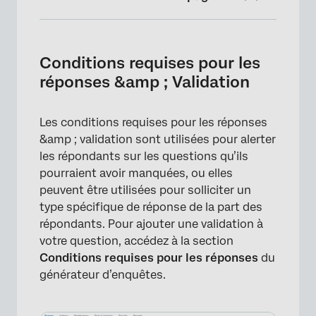
Conditions requises pour les réponses &amp
; Validation
Conditions requises pour les
Forcer la réponse
réponses &amp ; Validation
Demander une réponse
Les conditions requises pour les réponses
Validation du contenu
&amp ; validation sont utilisées pour alerter
Clarté des réponses Validation
les répondants sur les questions qu’ils
pourraient avoir manquées, ou elles
Exemple de validation du contenu :
peuvent être utilisées pour solliciter un
utilisation de codes postaux pour rechercher
type spécifique de réponse de la part des
la ville et l’État
répondants. Pour ajouter une validation à
Validation personnalisée
votre question, accédez à la section
Conditions requises pour les réponses
du
Messages de validation personnalisée
générateur d’enquêtes.
Exemple de validation personnalisée :
vérification d’une adresse e-mail