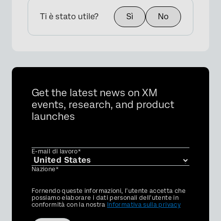
Ti è stato utile?
Sì
No
Get the latest news on XM
events, research, and product
launches
E-mail di lavoro*
Nazione*
Privacy
Fornendo queste informazioni, l'utente accetta che
Optin
possiamo elaborare i dati personali dell'utente in
conformità con la nostra
Informativa sulla privacy