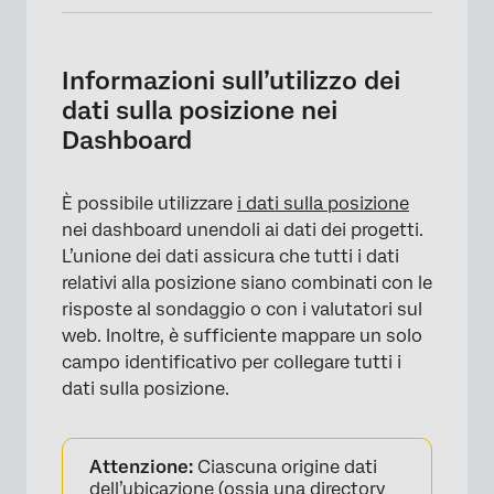
Informazioni sull’utilizzo dei dati sulla
posizione nei Dashboard
Informazioni sull’utilizzo dei
Scelta di un campo di identificazione della
dati sulla posizione nei
posizione
Dashboard
Corrispondenza dei campi in ciascuna
origine dati
È possibile utilizzare
i dati sulla posizione
nei dashboard unendoli ai dati dei progetti.
Configurazione dei dati sulla posizione con
L’unione dei dati assicura che tutti i dati
una mappatura dati
relativi alla posizione siano combinati con le
Configurazione dei dati di localizzazione con
risposte al sondaggio o con i valutatori sul
un modellatore di dati
web. Inoltre, è sufficiente mappare un solo
campo identificativo per collegare tutti i
FAQs
dati sulla posizione.
Attenzione:
Ciascuna origine dati
dell’ubicazione (ossia una
directory