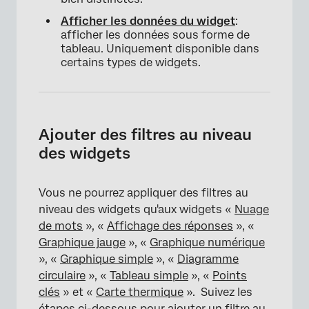
Afficher les données du widget
:
afficher les données sous forme de
tableau. Uniquement disponible dans
certains types de widgets.
Ajouter des filtres au niveau
des widgets
Vous ne pourrez appliquer des filtres au
niveau des widgets qu'aux widgets «
Nuage
de mots
», «
Affichage des réponses
», «
Graphique jauge
», «
Graphique numérique
», «
Graphique simple
», «
Diagramme
circulaire
», «
Tableau simple
», «
Points
clés
» et «
Carte thermique
». Suivez les
étapes ci-dessous pour ajouter un filtre au