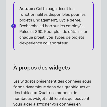
À propos des widgets
Astuce :
Cette page décrit les
Ajouter des widgets
fonctionnalités disponibles pour les
projets Engagement, Cycle de vie,
Modifier des widgets
Recherche ad hoc sur les employés,
Ajouter des filtres au niveau des widgets
Pulse et 360. Pour plus de détails sur
chaque projet, voir
Types de projets
Exporter un widget
d'expérience collaborateur
.
Types de widgets et compatibilité des
projets
FAQs
À propos des widgets
Les widgets présentent des données sous
forme dynamique dans des graphiques et
des tableaux. Qualtrics propose de
nombreux widgets différents qui peuvent
vous aider à afficher vos données en