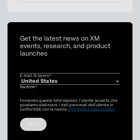
Get the latest news on XM
events, research, and product
launches
E-mail di lavoro*
Nazione*
Privacy
Fornendo queste informazioni, l'utente accetta che
Optin
possiamo elaborare i dati personali dell'utente in
conformità con la nostra
Informativa sulla privacy
Invia