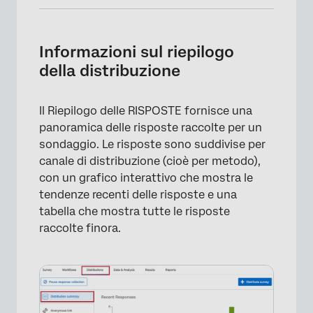
Informazioni sul riepilogo della distribuzione
Risposte recenti
Informazioni sul riepilogo
della distribuzione
Tutte le risposte
Categorizzazione dei canali
Il Riepilogo delle RISPOSTE fornisce una
Tipi di progetti con sintesi di distribuzione
panoramica delle risposte raccolte per un
sondaggio. Le risposte sono suddivise per
FAQs
canale di distribuzione (cioè per metodo),
con un grafico interattivo che mostra le
tendenze recenti delle risposte e una
tabella che mostra tutte le risposte
raccolte finora.