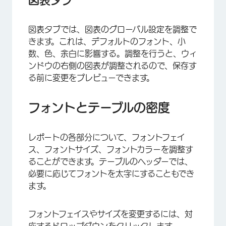
図表タブ
図表タブでは、図表のグローバル設定を調整で
きます。これは、デフォルトのフォント、小
数、色、余白に影響する。調整を行うと、ウィ
ンドウの右側の図表が調整されるので、保存す
る前に変更をプレビューできます。
フォントとテーブルの密度
レポートの各部分について、フォントフェイ
ス、フォントサイズ、フォントカラーを調整す
×
ることができます。テーブルのヘッダーでは、
必要に応じてフォントを太字にすることもでき
ます。
フォントフェイスやサイズを変更するには、対