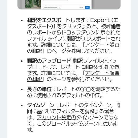
翻訳をエクスポートします：
Export (エ
クスポート)]
をクリックすると、被評価者
のレポートからドロップダウンに示された
ファイル タイプに翻訳がエクスポートされ
ます。詳細については、「
アンケート調査
の翻訳
」のページを参照してください。
翻訳のアップロード
翻訳ファイルをアッ
プロードして、レポートに翻訳を追加でき
ます。詳細については、「
アンケート調査
の翻訳
」のページを参照してください。
×
長さの単位：
レポートの余白を測定するた
めに使用されるデフォルトの単位。
タイムゾーン：
レポートのタイムゾーン。時
間に基づいてフィルターを調整する場合
は、
アカウント設定の
タイムゾーンではな
く、このグローバルタイムゾーンに従いま
す。