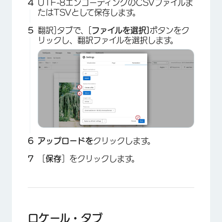
UTF-8エンコーディングのCSVファイルま
たはTSVとして保存します。
翻訳]タブで、[
ファイルを選択]
ボタンをク
リックし、翻訳ファイルを選択します。
×
アップロードを
クリックします。
［
保存
］をクリックします。
ロケール・タブ