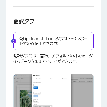
翻訳タブ
×
Qtip:
Translationsタブは360レポー
トでのみ使用できます。
翻訳タブでは、言語、デフォルトの測定値、タ
イムゾーンを変更することができます。