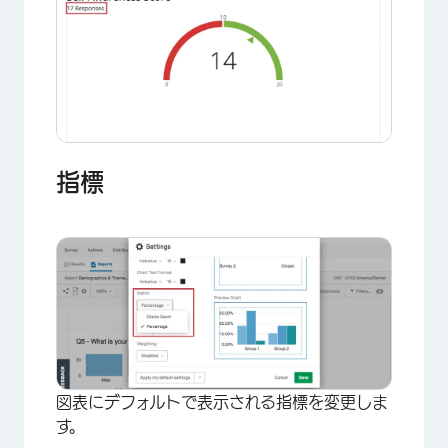
×
指標
図表にデフォルトで表示される指標を変更しま
す。