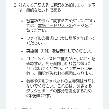
対応する言語の列に翻訳を追加します。以下
は一般的なヒントである：
各言語カラムに関するガイダンスについ
ては、
言語コードリストの
ページをご
覧ください。
ファイルの書式に忠実に翻訳を作成して
ください。
英語欄（EN）を目安にしてください。
コピー＆ペーストで書式が正しいことを
確認する。列を削除したり並べ替えた
りしないでください。インポートに失
敗し、翻訳が失われる原因になります。
数字やアルファベットの文字列は削除し
ないでください。これらは、翻訳する
ダッシュボードの部分を識別するため
の内部IDです。