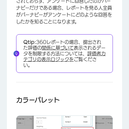
されておらず、アンケートに回答したのがバー
ナビーだけである場合、レポートを見る人全員
がバーナビーがアンケートにどのような回答を
したかを知ることになります。
×
Qtip:
360レポートの場合、提出され
た評価の
関係に基づいて
表示されるデー
タを制限する方法については、
評価者カ
テゴリの表示ロジックを
ご覧くださ
い。
カラーパレット