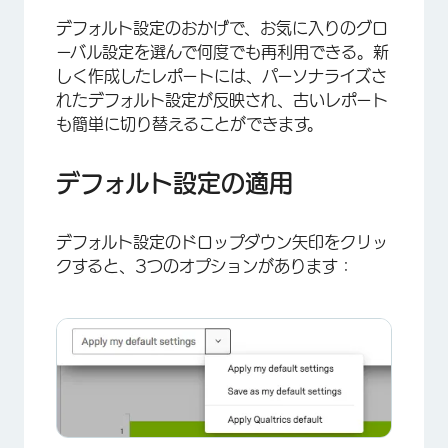
×
デフォルト設定のおかげで、お気に入りのグロ
ーバル設定を選んで何度でも再利用できる。新
しく作成したレポートには、パーソナライズさ
れたデフォルト設定が反映され、古いレポート
も簡単に切り替えることができます。
デフォルト設定の適用
デフォルト設定のドロップダウン矢印をクリッ
クすると、3つのオプションがあります：
×