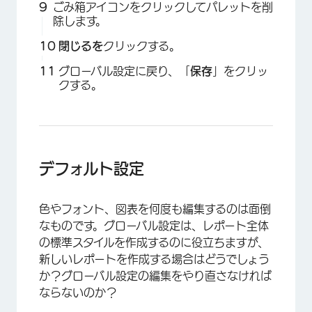
ごみ箱アイコンをクリックしてパレットを削
除します。
閉じるを
クリックする。
×
グローバル設定に戻り、「
保存
」をクリッ
クする。
デフォルト設定
色やフォント、図表を何度も編集するのは面倒
なものです。グローバル設定は、レポート全体
の標準スタイルを作成するのに役立ちますが、
新しいレポートを作成する場合はどうでしょう
か？グローバル設定の編集をやり直さなければ
ならないのか？