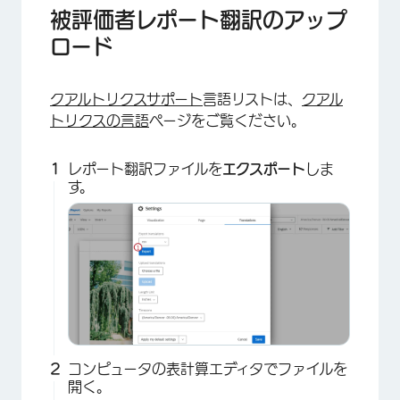
被評価者レポート翻訳のアップ
ロード
クアルトリクスサポート
言語リストは、
クアル
トリクスの言語
ページをご覧ください。
レポート翻訳ファイルを
エクスポート
しま
す。
×
コンピュータの表計算エディタでファイルを
開く。