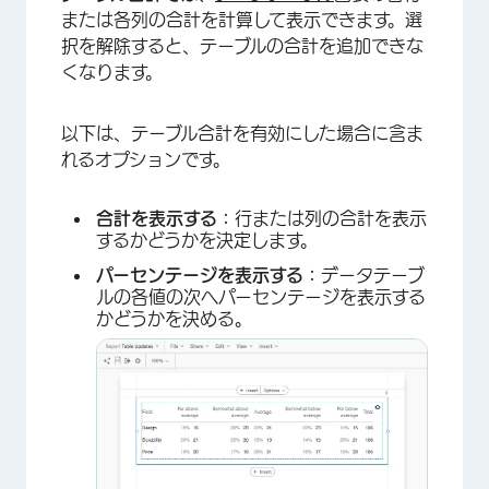
または各列の合計を計算して表示できます。選
択を解除すると、テーブルの合計を追加できな
くなります。
以下は、テーブル合計を有効にした場合に含ま
れるオプションです。
合計を表示する：
行または列の合計を表示
するかどうかを決定します。
×
パーセンテージを表示する：
データテーブ
ルの各値の次へパーセンテージを表示する
かどうかを決める。