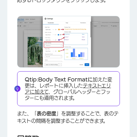
応するドロップダウンをクリックします。
Qtip:
Body Text Formatに
加えた変
更は、レポートに挿入した
テキストエリ
アに加えて
、グローバルヘッダーとフッ
ターにも適用されます。
また、「
表の密度
」を調整することで、表のテ
キストの間隔を調整することができます。