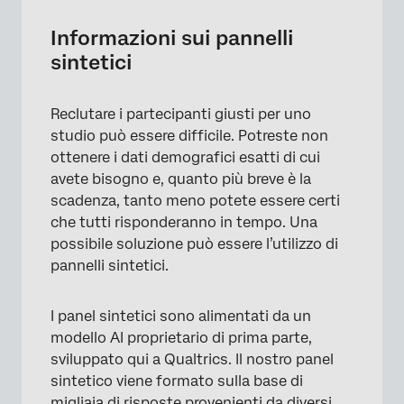
Ottenere l’accessibilità ai pannelli sintetici
Informazioni sui pannelli
sintetici
Scrivere domande di sondaggio per panel
sintetici
Reclutare i partecipanti giusti per uno
Progettazione di un sondaggio per panel
studio può essere difficile. Potreste non
sintetici
ottenere i dati demografici esatti di cui
Creazione di un panel sintetico
avete bisogno e, quanto più breve è la
scadenza, tanto meno potete essere certi
Identificazione di una risposta sintetica
che tutti risponderanno in tempo. Una
Maggiori informazioni sui Panel online
possibile soluzione può essere l’utilizzo di
pannelli sintetici.
FAQs
I panel sintetici sono alimentati da un
modello AI proprietario di prima parte,
sviluppato qui a Qualtrics. Il nostro panel
sintetico viene formato sulla base di
migliaia di risposte provenienti da diversi