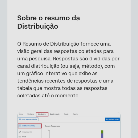
Sobre o resumo da Distribuição
Respostas recentes
Sobre o resumo da
Distribuição
Todas as respostas
Categorização de canais
O Resumo de Distribuição fornece uma
Tipos de Projetos com resumos Distribuição
visão geral das respostas coletadas para
uma pesquisa. Respostas são divididas por
Perguntas frequentes
canal distribuição (ou seja, método), com
um gráfico interativo que exibe as
tendências recentes de respostas e uma
tabela que mostra todas as respostas
coletadas até o momento.