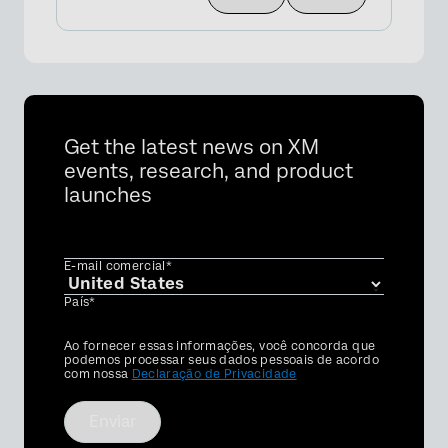
Get the latest news on XM
events, research, and product
launches
E-mail comercial*
País*
Privacy
Ao fornecer essas informações, você concorda que
Optin
podemos processar seus dados pessoais de acordo
com nossa
Declaração de Privacidade
Enviar