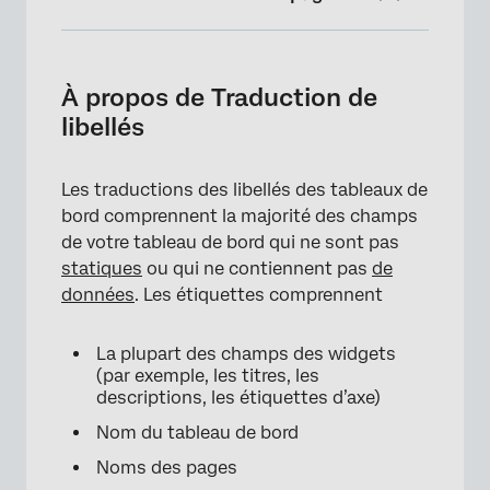
À propos de Traduction de libellés
Traduction de libellés avec Google Translate
À propos de Traduction de
libellés
Création manuelle d’un fichier d’étiquettes
Importation d’un fichier d’étiquettes
Les traductions des libellés des tableaux de
Traduction de libellés partiels
bord comprennent la majorité des champs
de votre tableau de bord qui ne sont pas
Suppression des traductions de libellés du
statiques
ou qui ne contiennent pas
de
tableau de bord
données
. Les étiquettes comprennent
Manager les langues à l’aide de la mémoire
de traduction
La plupart des champs des widgets
(par exemple, les titres, les
Dépanner les traductions
descriptions, les étiquettes d’axe)
Compatibilité des traductions
Nom du tableau de bord
Noms des pages