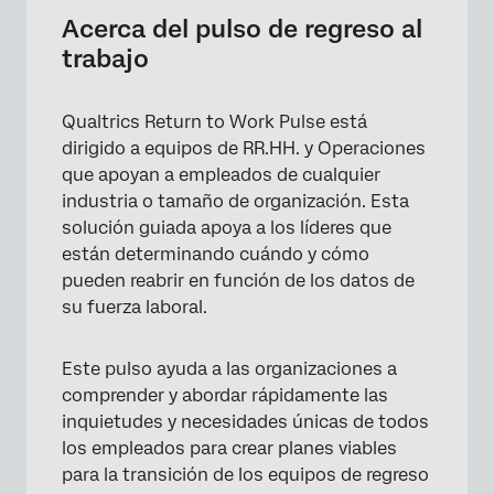
Metodología
Acerca del pulso de regreso al
trabajo
Creando un pulso para el regreso al trabajo
Personalización de la Encuesta de pulso de
Qualtrics Return to Work Pulse está
regreso al trabajo
dirigido a equipos de RR.HH. y Operaciones
Distribuyendo el pulso de regreso al trabajo
que apoyan a empleados de cualquier
industria o tamaño de organización. Esta
Informes
solución guiada apoya a los líderes que
Notificaciones de respuesta
están determinando cuándo y cómo
pueden reabrir en función de los datos de
Condiciones de uso: Soluciones COVID-19
su fuerza laboral.
Otras soluciones gratuitas de XM para
combatir el COVID-19
Este pulso ayuda a las organizaciones a
comprender y abordar rápidamente las
Preguntas frequentes
inquietudes y necesidades únicas de todos
los empleados para crear planes viables
para la transición de los equipos de regreso