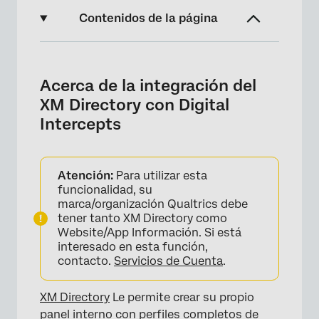
Contenidos de la página
Acerca de la integración del XM Directory
con Digital Intercepts
Acerca de la integración del
Configuración de la integración
XM Directory con Digital
Intercepts
Vinculando la experiencia Digital con el XM
Directory
Creación automática de Contacto
Atención:
Para utilizar esta
funcionalidad, su
Configuración de reglas de frecuencia de
marca/organización Qualtrics debe
Contacto para intercepciones
tener tanto XM Directory como
Website/App Información. Si está
Configuración de segmentos para la
interesado en esta función,
segmentación Intercept
contacto.
Servicios de Cuenta
.
Prueba de la integración del XM Directory
XM Directory
con Website Intercepts
Le permite crear su propio
panel interno con perfiles completos de