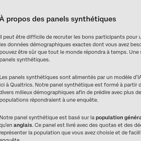
À propos des panels synthétiques
Accès aux panels synthétiques
À propos des panels synthétiques
Rédaction de questions d’enquête pour les panels synthétiques
Il peut être difficile de recruter les bons participants pou
Conception d’une enquête pour les panels synthétiques
les données démographiques exactes dont vous avez besoin
Création d’un panel synthétique
pouvez être sûr que tout le monde répondra à temps. Une s
panels synthétiques.
Identifier une réponse synthétique
En savoir plus sur les panels en ligne
Les panels synthétiques sont alimentés par un modèle d’IA
ici à Qualtrics. Notre panel synthétique est formé à partir
FAQs
divers milieux démographiques afin de prédire avec plus de
populations répondraient à une enquête.
Notre panel synthétique est basé sur la
population généra
qu’en
anglais
. Ce panel est livré avec des quotas et des dé
représenter la population que vous avez choisie et de facil
enquête.