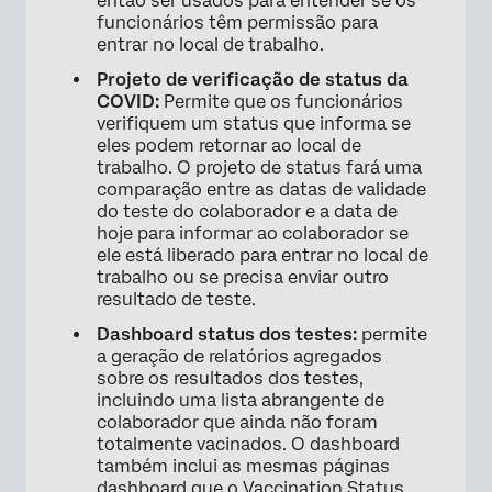
então ser usados para entender se os
funcionários têm permissão para
Editar autenticadores Pesquisa
entrar no local de trabalho.
Projeto de verificação de status da
Agende sua Distribuição
COVID:
Permite que os funcionários
Usando esta solução XM para confirmar o
verifiquem um status que informa se
eles podem retornar ao local de
status de teste de COVID dos funcionários
trabalho. O projeto de status fará uma
Faça o download dos documentos de
comparação entre as datas de validade
do teste do colaborador e a data de
resultado do teste de COVID
hoje para informar ao colaborador se
Dashboard status de teste
ele está liberado para entrar no local de
trabalho ou se precisa enviar outro
Concessão de acomodações
resultado de teste.
Dashboard status dos testes:
permite
Outras informações e manutenção
a geração de relatórios agregados
importantes do programa
sobre os resultados dos testes,
incluindo uma lista abrangente de
Perguntas frequentes
colaborador que ainda não foram
totalmente vacinados. O dashboard
também inclui as mesmas páginas
dashboard que o
Vaccination Status