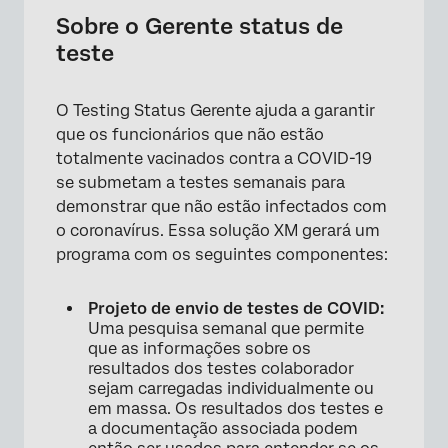
Criação de um Gerente de status de teste
Sobre o Gerente status de
teste
1. Configuração completa da solução
Vaccination Status Gerente
O Testing Status Gerente ajuda a garantir
2. Evitar registros Duplicar de Colaborador
que os funcionários que não estão
3. Preparar o arquivo da lista de Colaborador
totalmente vacinados contra a COVID-19
se submetam a testes semanais para
4. Upload de dados Colaborador
demonstrar que não estão infectados com
5. Fornecer uma Lista de correio eletrônico
o coronavírus. Essa solução XM gerará um
programa com os seguintes componentes:
6. Fornecer detalhes para configurações
opcionais
Projeto de envio de testes de COVID:
7. Envie um e-mail aos seus funcionários com
Uma pesquisa semanal que permite
que as informações sobre os
o status do teste
resultados dos testes colaborador
8. Concluir a configuração da solução do
sejam carregadas individualmente ou
em massa. Os resultados dos testes e
Testing Status Gerente
a documentação associada podem
Iniciando o Gerente status de teste