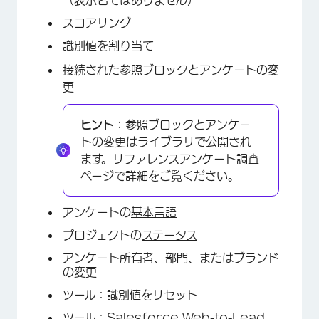
（表示名ではありません）
スコアリング
識別値を割り当て
接続された
参照ブロックとアンケート
の変
更
ヒント：
参照ブロックとアンケー
トの変更はライブラリで公開され
ます。
リファレンスアンケート調査
ページで詳細をご覧ください。
アンケートの
基本言語
プロジェクトの
ステータス
アンケート所有者
、
部門
、または
ブランド
の変更
ツール：識別値をリセット
ツール：Salesforce Web-to-Lead