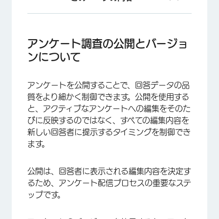
アンケート調査の公開とバージョンについて
新しいアンケートの公開
アンケート調査の公開とバージョ
ンについて
アクティブなアンケートへの変更の公開
公開ステータス
アンケートを公開することで、回答データの品
公開を必要としない機能
質をより細かく制御できます。公開を使用する
と、アクティブなアンケートへの編集をそのた
バージョン履歴
びに反映するのではなく、すべての編集内容を
以前のバージョンの復元
新しい回答者に提示するタイミングを制御でき
ます。
他のプロジェクトタイプでのアンケート調査の復
元と公開
公開は、回答者に表示される編集内容を決定す
360、エンゲージメント、およびその他の
るため、アンケート配信プロセスの重要なステ
Employee Experienceプロジェクトの違い
ップです。
FAQs