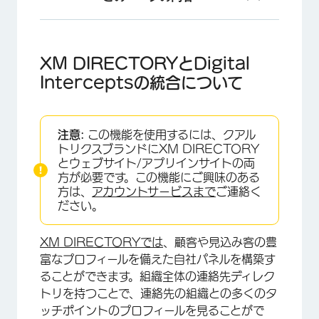
XM DIRECTORYとDigital Interceptsの統
合について
XM DIRECTORYとDigital
統合の設定
Interceptsの統合について
エクスペリエンスとXM DIRECTORYのリンク
連絡先の自動作成
注意:
この機能を使用するには、クアル
トリクスブランドにXM DIRECTORY
インターセプトの連絡頻度ルールの設定
とウェブサイト/アプリインサイトの両
方が必要です。この機能にご興味のある
インターセプトターゲットの細分化
方は、
アカウントサービスまで
ご連絡く
ださい。
ウェブサイトインターセプトによるXM
DIRECTORY統合のテスト
XM DIRECTORYでは
、顧客や見込み客の豊
デジタルエクスペリエンス分析とXM Directory
富なプロフィールを備えた自社パネルを構築す
ることができます。組織全体の連絡先ディレク
トラブルシューティングのヒント
トリを持つことで、連絡先の組織との多くのタ
ッチポイントのプロフィールを見ることがで