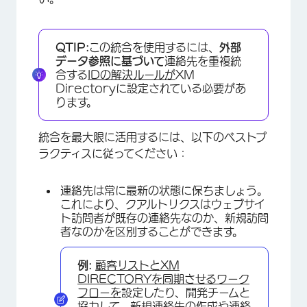
QTIP:
この統合を使用するには、
外部
データ参照に基づいて
連絡先を重複統
合する
IDの解決ルールが
XM
Directoryに設定されている必要があ
ります。
統合を最大限に活用するには、以下のベストプ
ラクティスに従ってください：
連絡先は常に最新の状態に保ちましょう。
これにより、クアルトリクスはウェブサイ
ト訪問者が既存の連絡先なのか、新規訪問
者なのかを区別することができます。
例:
顧客リストとXM
DIRECTORYを同期させるワーク
フローを
設定したり、開発チームと
協力して、
新規連絡先の
作成や
連絡