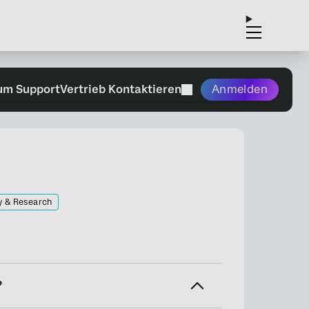
um Support
Vertrieb Kontaktieren
Anmelden
y & Research
?