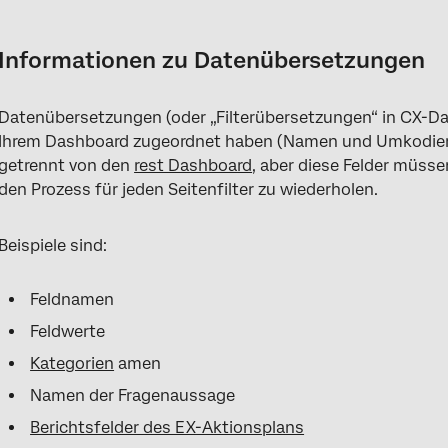
Informationen zu Datenübersetzungen
Dashboard übersetzen
Informationen zu Datenübersetzungen
Weitere Orte, um Filter zu übersetzen
Datenübersetzungen (oder „Filterübersetzungen“ in CX-Das
Löschen von Dashboard
Ihrem Dashboard zugeordnet haben (Namen und Umkodieru
Übersetzung der Berichterstattung zum EX-Aktionsplan
getrennt von den
rest Dashboard
, aber diese Felder müsse
den Prozess für jeden Seitenfilter zu wiederholen.
Fehlerbehebung bei Übersetzungen
Übersetzungskompatibilität
Beispiele sind:
Datenübersetzungsdateien verstehen
Feldnamen
FAQs
Feldwerte
Kategorien
amen
Namen der Fragenaussage
Berichtsfelder des EX-Aktionsplans