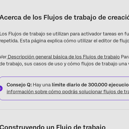
Acerca de los Flujos de trabajo de creación
Construyendo un Flujo de trabajo
Acerca de los Flujos de trabajo de creaci
Elección de un Evento
Los Flujos de trabajo se utilizan para activador tareas en
Establecer un cronograma de Flujo de trabajo
repetida. Esta página explica cómo utilizar el editor de fluj
Creación de condiciones
Ver
Descripción general básica de los Flujos de trabajo
Para
Definición de tareas
de trabajo, sus casos de uso y cómo flujos de trabajo una 
Agregar retrasos a las tareas
Control de versiones del Flujo de trabajo
Consejo Q:
Hay una
límite diario de 300.000 ejecucio
Flujos de trabajo generados por IA
información sobre cómo podrás solucionar flujos de tr
Uso de plantillas de Flujo de trabajo
Preguntas frequentes
Construyendo un Flujo de trabajo