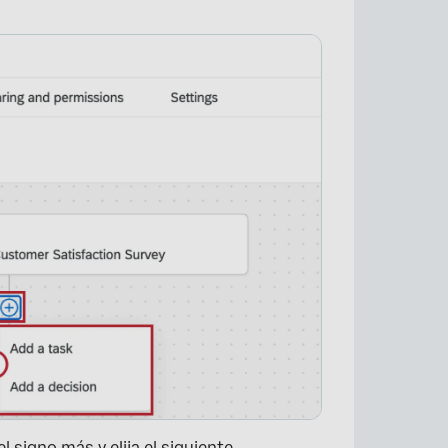
.
×
l signo más y elija el siguiente