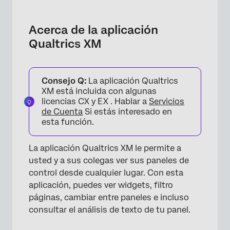
Acerca de la aplicación Qualtrics XM
Descargar la aplicación
Acerca de la aplicación
Qualtrics XM
Iniciar sesión en la aplicación
Habilitación de paneles para visualización
móvil
Consejo Q:
La aplicación Qualtrics
XM está incluida con algunas
Visualización de paneles de control móviles
licencias CX y EX . Hablar a
Servicios
de Cuenta
Si estás interesado en
Notificaciones de la aplicación móvil
esta función.
Compatibilidad de Widget
La aplicación Qualtrics XM le permite a
Tablero móvil Text iQ
usted y a sus colegas ver sus paneles de
Visualización y comentarios de Respuestas
control desde cualquier lugar. Con esta
aplicación, puedes ver widgets, filtro
Entradas en la aplicación XM
páginas, cambiar entre paneles e incluso
Configuración de la aplicación
consultar el análisis de texto de tu panel.