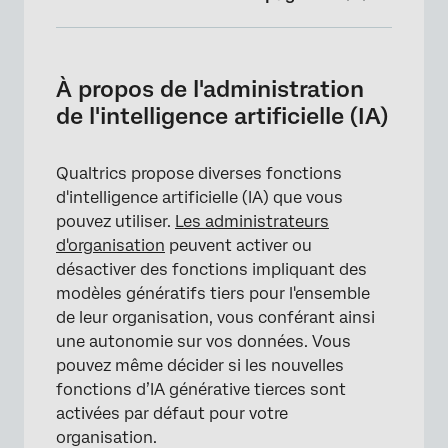
À propos de l'administration de l'intelligence
artificielle (IA)
À propos de l'administration
Modification des paramètres d'IA tierce de
de l'intelligence artificielle (IA)
votre organisation
Liste des fonctions d'IA générative de tiers
Qualtrics propose diverses fonctions
d'intelligence artificielle (IA) que vous
Liste des fonctions d'IA générative de
pouvez utiliser.
Les administrateurs
première partie
d'organisation
peuvent activer ou
Liste des fonctions d'IA et de ML non
désactiver des fonctions impliquant des
génératives de première main
modèles génératifs tiers pour l'ensemble
de leur organisation, vous conférant ainsi
Liste des extensions tierces
une autonomie sur vos données. Vous
FAQs
pouvez même décider si les nouvelles
fonctions d’IA générative tierces sont
activées par défaut pour votre
organisation.