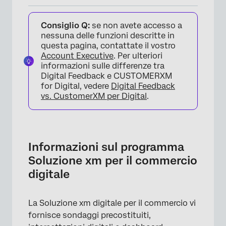
Informazioni sul programma Soluzione xm
Consiglio Q:
se non avete accesso a
per il commercio digitale
nessuna delle funzioni descritte in
Metodologia
questa pagina, contattate il vostro
Account Executive
. Per ulteriori
Creazione di una soluzione XM digitale per il
informazioni sulle differenze tra
commercio
Digital Feedback e CUSTOMERXM
for Digital, vedere
Digital Feedback
Manager del programma di esperienza
vs. CustomerXM per Digital
.
digitale
Sondaggi sul commercio digitale
Feedback sul sito web per la Soluzione XM
Informazioni sul programma
per il commercio digitale
Soluzione xm per il commercio
digitale
Revisione e pubblicazione di prodotti creativi
Valutare, attivare e pubblicare le
La Soluzione xm digitale per il commercio vi
intercettazioni
fornisce sondaggi precostituiti,
Codice di distribuzione