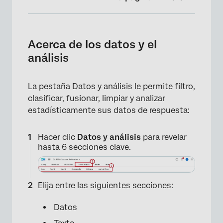
Acerca de los datos y el análisis
Sección “Datos”
Acerca de los datos y el
análisis
Sección “Texto” (Text iQ)
Sección de Stats iQ
La pestaña Datos y análisis le permite filtro,
Sección de Predict iQ
clasificar, fusionar, limpiar y analizar
estadísticamente sus datos de respuesta:
Sección de tablas cruzadas
Sección de Ponderación
Hacer clic
Datos y análisis
para revelar
hasta 6 secciones clave.
Sección de Audio y Video
Preguntas frequentes
Elija entre las siguientes secciones:
Datos