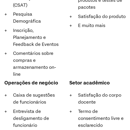
produtos e testes de
(CSAT)
pacotes
Pesquisa
Satisfação do produto
Demográfica
E muito mais
Inscrição,
Planejamento e
Feedback de Eventos
Comentários sobre
compras e
armazenamento on-
line
Operações de negócio
Setor acadêmico
Caixa de sugestões
Satisfação do corpo
de funcionários
docente
Entrevista de
Termo de
desligamento de
consentimento livre e
funcionário
esclarecido