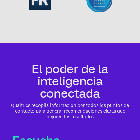
El poder de la
inteligencia
conectada
Qualtrics recopila información por todos los puntos de
contacto para generar recomendaciones claras que
mejoren los resultados.