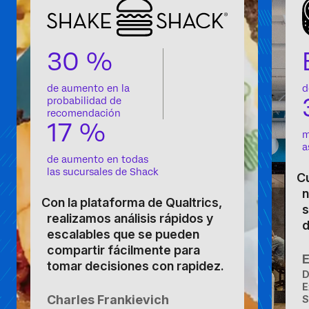
30 %
de aumento en la
d
probabilidad de
recomendación
17 %
m
a
de aumento en todas
las sucursales de Shack
Cu
n
Con la plataforma de Qualtrics,
s
realizamos análisis rápidos y
d
escalables que se pueden
compartir fácilmente para
tomar decisiones con rapidez.
D
E
Charles Frankievich
S