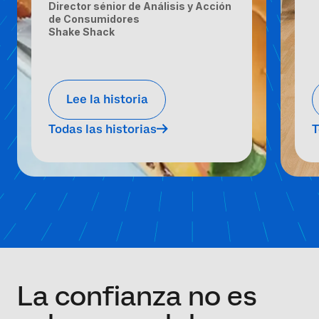
Director sénior de Análisis y Acción
de Consumidores
Shake Shack
Lee la historia
Todas las historias
T
La confianza no es