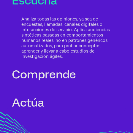
Escucha
Analiza todas las opiniones, ya sea de
encuestas, llamadas, canales digitales o
interacciones de servicio. Aplica audiencias
sintéticas basadas en comportamientos
humanos reales, no en patrones genéricos
automatizados, para probar conceptos,
aprender y llevar a cabo estudios de
investigación ágiles.
Comprende
Lo importante no son las palabras, sino las
Actúa
consecuencias para tu negocio. El análisis
de texto automático identifica temas,
sentimientos y riesgos contextualizados
según la relación completa con el cliente, la
intención y el impacto potencial.
Transforma la información en acciones
concretas en el momento oportuno. Los
agentes de la experiencia apoyan a los