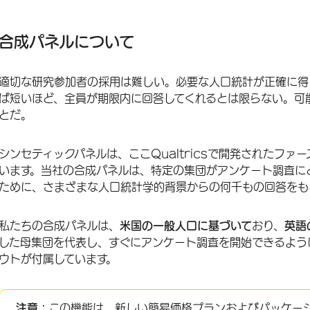
合成パネルについて
合成パネルへのアクセス
合成パネルについて
シンセティック・パネルのためのアンケート調査票の書き方
適切な研究参加者の採用は難しい。必要な人口統計が正確に得
合成パネルのアンケート調査について
ば短いほど、全員が期限内に回答してくれるとは限らない。可
合成パネルの作成
とだ。
合成回答の特定
シンセティックパネルは、ここQualtricsで開発されたファ
オンラインパネルについて
います。当社の合成パネルは、特定の集団がアンケート調査に
ために、さまざまな人口統計学的背景からの何千もの回答をも
FAQs
私たちの合成パネルは、
米国の一般人口に基づいて
おり、
英語
した母集団を代表し、すぐにアンケート調査を開始できるよう
ウトが付属しています。
注意：
この機能は、新しい
簡易価格プランおよびパッケー