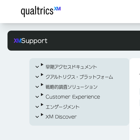
Support
早期アクセスドキュメント
クアルトリクス・プラットフォーム
早期アクセスドキュメントの概要
戦略的調査ソリューション
現場の従業員の声
XM プラットフォームの詳細
Customer Experience
Xのソーシャルリスニング
クアルトリクスに関するトピック（A～
アンケートの開始
Z）
エンゲージメント
Threads for Social Listening
オーディエンス管理
CXダッシュボード入門
ログイン＆アカウント
XM Discover
コンセプトテストプログラム
XM Directoryの開始
プロジェクト
オーディエンス管理プログラム
CXダッシュボード入門
サポート＆サービス
アカウントの作成とログイン
Idea Screening XM ソリューショ
アンケートの開始
従業員エンゲージメント、ライフサイ
XM Discoverの開始
ステップ 1：プロジェクトの作成と
XM Directoryの開始
プロジェクトの作成(EX)
ホームページの概要
ン
クル、従業員調査
組織IDでログイン
DIGITAL成功リソースガイド
ダッシュボードの追加（CX）
Stats iQの概要
Studio
プロジェクトの管理 (EX)
XM Discoverの概要
XM Directoryの実装