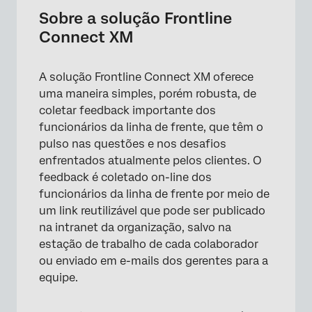
Criando o Frontline Connect
Sobre a solução Frontline
Connect XM
Personalização Pesquisa do Frontline
Connect
A solução Frontline Connect XM oferece
Fluxos de trabalho pré-configurados
uma maneira simples, porém robusta, de
Compartilhando a conexão da linha de
coletar feedback importante dos
frente com os funcionários
funcionários da linha de frente, que têm o
pulso nas questões e nos desafios
Dashboards
enfrentados atualmente pelos clientes. O
Outras formas de visualizar dados
feedback é coletado on-line dos
funcionários da linha de frente por meio de
Notificações semanais de resposta
um link reutilizável que pode ser publicado
Termos de uso: Soluções CX COVID-19
na intranet da organização, salvo na
estação de trabalho de cada colaborador
Perguntas frequentes
ou enviado em e-mails dos gerentes para a
equipe.