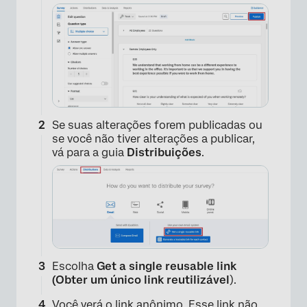
Se suas alterações forem publicadas ou
se você não tiver alterações a publicar,
vá para a guia
Distribuições
.
Escolha
Get a single reusable link
(Obter um único link reutilizável
).
Você verá o
link anônimo.
Esse link não