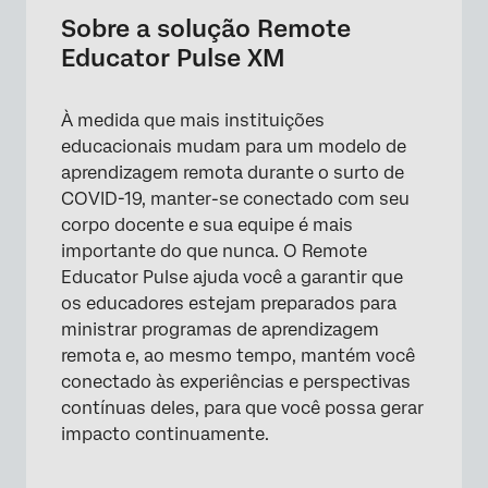
Criando um pulso de educador remoto
Sobre a solução Remote
Educator Pulse XM
Personalização Pesquisa Remote Educator
Pulse
À medida que mais instituições
Traduzindo o pulso do educador remoto
educacionais mudam para um modelo de
Distribuição da solução Remote Educator
aprendizagem remota durante o surto de
Pulse XM
COVID-19, manter-se conectado com seu
corpo docente e sua equipe é mais
Relatórios
importante do que nunca. O Remote
Notificações de resposta
Educator Pulse ajuda você a garantir que
os educadores estejam preparados para
Termos de uso: Soluções para COVID-19
ministrar programas de aprendizagem
Outras soluções gratuitas para COVID-19 XM
remota e, ao mesmo tempo, mantém você
conectado às experiências e perspectivas
Perguntas frequentes
contínuas deles, para que você possa gerar
impacto continuamente.