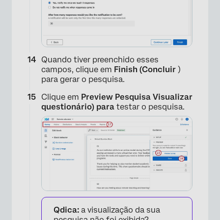
Quando tiver preenchido esses
×
campos, clique em
Finish (Concluir
)
para gerar o pesquisa.
Clique em
Preview Pesquisa Visualizar
questionário) para
testar o pesquisa.
×
Qdica:
a visualização da sua
pesquisa não foi exibida?