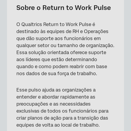
Metodologia
Sobre o Return to Work Pulse
Criação de um pulso de retorno ao trabalho
O Qualtrics Return to Work Pulse é
Personalização Pesquisa Return to Work
destinado às equipes de RH e Operações
Pulse
que dão suporte aos funcionários em
Distribuição do Pulso de Retorno ao Trabalho
qualquer setor ou tamanho de organização.
Essa solução orientada oferece suporte
Relatórios
aos líderes que estão determinando
quando e como podem reabrir com base
Notificações de resposta
nos dados de sua força de trabalho.
Termos de uso: Soluções para COVID-19
Outras soluções gratuitas para COVID-19 XM
Esse pulso ajuda as organizações a
entender e abordar rapidamente as
Perguntas frequentes
preocupações e as necessidades
exclusivas de todos os funcionários para
criar planos de ação para a transição das
equipes de volta ao local de trabalho.