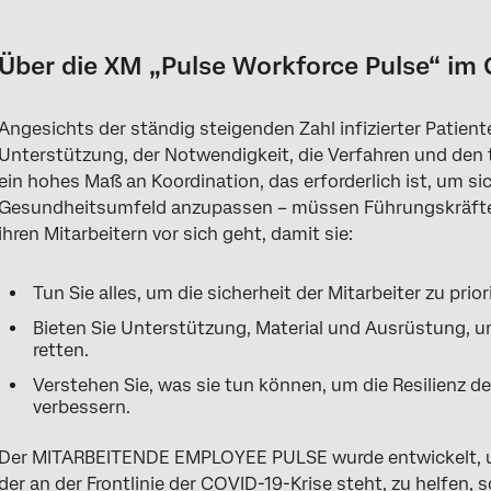
Über die XM „Pulse Workforce Pulse“ im Gesundheitswesen
Methodik
Über die XM „Pulse Workforce Pulse“ i
Entwicklung eines Pulses für Mitarbeiter im Gesundheitswesen
Angesichts der ständig steigenden Zahl infizierter Patie
Anpassung der Umfrage Puls der Beschäftigten im Gesundheit
Unterstützung, der Notwendigkeit, die Verfahren und den tä
Übersetzen des Pulses für Mitarbeiter im Gesundheitswesen
ein hohes Maß an Koordination, das erforderlich ist, um s
Gesundheitsumfeld anzupassen – müssen Führungskräfte
Verteilung des Pulses für Mitarbeiter im Gesundheitswesen
ihren Mitarbeitern vor sich geht, damit sie:
Berichte
Tun Sie alles, um die sicherheit der Mitarbeiter zu prior
Antwortbenachrichtigungen
Bieten Sie Unterstützung, Material und Ausrüstung, u
Nutzungsbedingungen: COVID-19-Lösungen
retten.
Andere kostenlose XM
Verstehen Sie, was sie tun können, um die Resilienz 
verbessern.
FAQs
Der MITARBEITENDE EMPLOYEE PULSE wurde entwickelt, u
der an der Frontlinie der COVID-19-Krise steht, zu helfen, 