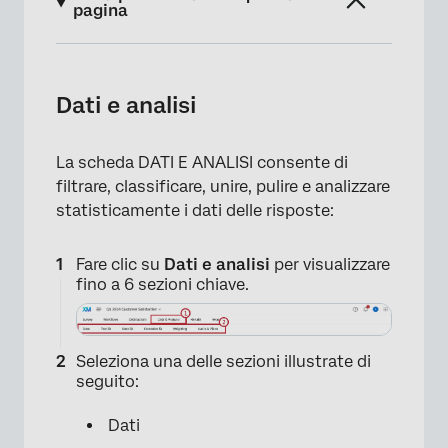
pagina
Dati e analisi
Sezione “Dati”
Dati e analisi
Sezione “Testo” (Text iQ)
La scheda DATI E ANALISI consente di
Sezione Stats iQ
filtrare, classificare, unire, pulire e analizzare
Sezione Predict iq
statisticamente i dati delle risposte:
Sezione TABELLA A CAMPI INCROCIATI
Fare clic su
Dati e analisi
per visualizzare
Sezione PondERAZIONE
fino a 6 sezioni chiave.
Sezione Audio e Video
FAQs
Seleziona una delle sezioni illustrate di
seguito:
Dati