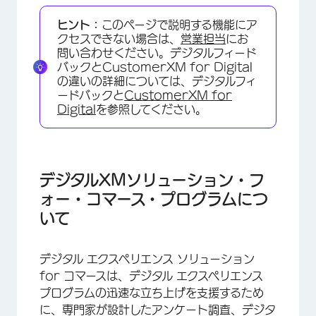
デジタルXMソリューション・フォー・コマース・
ヒント：
このページで説明する機能にア
プログラムについて
クセスできない場合は、
営業担当
にお
方法
問い合わせください。デジタルフィード
バックとCustomerXM for Digital
商取引のためのデジタルXMソリューションの構
の違いの詳細については、デジタルフィ
築
ードバックと
CustomerXM for
Digital
を参照してください。
デジタル・エクスペリエンス・プログラムの管理
デジタルコマースに関するアンケート調査
デジタルXMソリューションへのフィードバック
デジタルXMソリューション・フ
ォー・コマース・プログラムにつ
クリエイティブの評価と公開
いて
インターセプトの評価、有効化、公開
デプロイメントコード
デジタル エクスペリエンス ソリューション
for コマースは、デジタル エクスペリエンス
ダッシュボードの評価と共有
プログラムの迅速な立ち上げを支援するため
に、専門家が設計したアンケート調査、デジタ