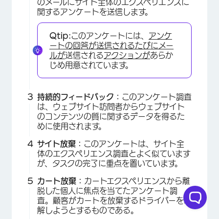
のメールにサイト全体のエクスペリエンスに
関するアンケートを送信します。
Qtip:
このアンケートには、
アンケ
ートの回答が送信されるたびに
メー
ルが
送信される
アクションが
あらか
じめ用意されています。
持続的フィードバック：
このアンケート調査
は、ウェブサイト訪問者からウェブサイト
のコンテンツの質に関するデータを得るた
めに使用されます。
サイト放棄：
このアンケートは、サイト全
体のエクスペリエンス調査とよく似ています
が、タスクの完了に重点を置いています。
カート放棄：
カートエクスペリエンスから離
脱した個人に焦点を当てたアンケート調
査。顧客がカートを放棄するドライバーを理
解しようとするものである。