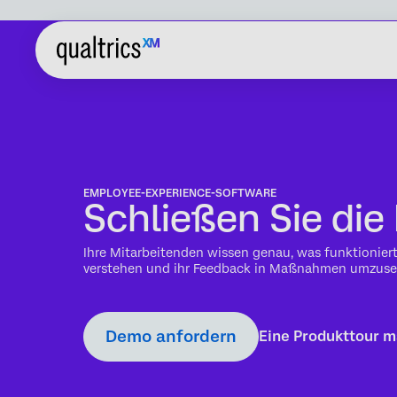
EMPLOYEE-EXPERIENCE-SOFTWARE
Schließen Sie di
Ihre Mitarbeitenden wissen genau, was funktioniert
verstehen und ihr Feedback in Maßnahmen umzuset
Demo anfordern
Eine Produkttour 