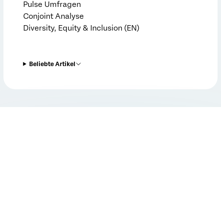
Pulse Umfragen
Conjoint Analyse
Diversity, Equity & Inclusion (EN)
Beliebte Artikel
©
2026
Qualtrics
Datenschutzerklärung
Nutzungsbedingungen
Sicherheitserklärung
Cookie-Einstellungen verwalten