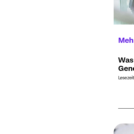
Meh
Was 
Gene
Lesezeit