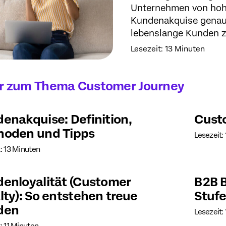
Unternehmen von hoh
Kundenakquise genau
lebenslange Kunden 
Lesezeit: 13 Minuten
r zum Thema Customer Journey
enakquise: Definition,
Cust
hoden und Tipps
Lesezeit:
: 13 Minuten
enloyalität (Customer
B2B B
lty): So entstehen treue
Stuf
den
Lesezeit: