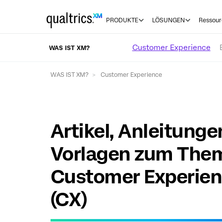
zum Hauptinhalt springen
PRODUKTE
LÖSUNGEN
Ressour
Customer Experience
WAS IST XM?
WAS IST XM?
Customer Experience
Artikel, Anleitung
Vorlagen zum The
Customer Experie
(CX)