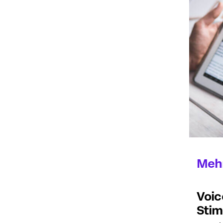
Mehr
Voic
Sti