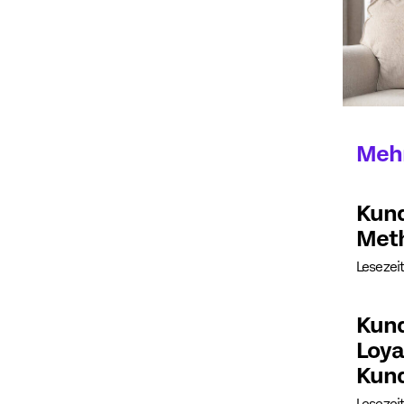
Meh
Kund
Met
Lesezeit
Kund
Loya
Kun