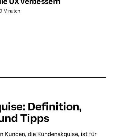
ie UX verbessern
 9 Minuten
ise: Definition,
und Tipps
 Kunden, die Kundenakquise, ist für