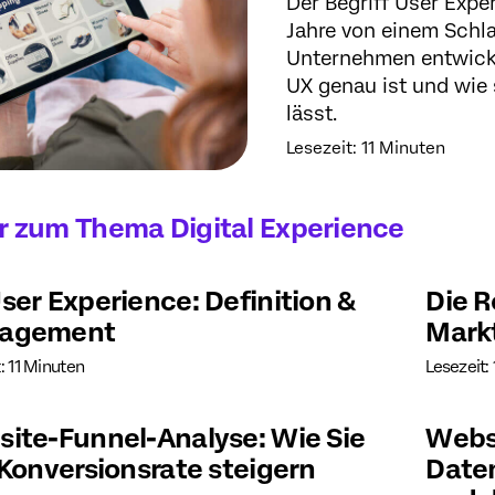
Der Begriff User Expe
Jahre von einem Schla
Unternehmen entwickel
UX genau ist und wie 
lässt.
Lesezeit: 11 Minuten
 zum Thema Digital Experience
ser Experience: Definition &
Die R
agement
Mark
: 11 Minuten
Lesezeit:
ite-Funnel-Analyse: Wie Sie
Websi
 Konversionsrate steigern
Daten