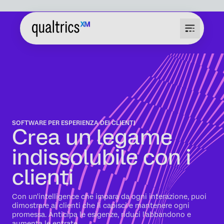
SOFTWARE PER ESPERIENZA DEI CLIENTI
Crea un legame
indissolubile con i
clienti
Con un'intelligence che impara da ogni interazione, puoi
dimostrare ai clienti che li capisci e mantenere ogni
promessa. Anticipa le esigenze, riduci l'abbandono e
aumenta le entrate.