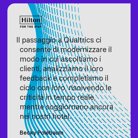
Il passaggio a Qualtrics ci
consente di modernizzare il
modo in cui ascoltiamo i
clienti, analizziamo il loro
feedback e completiamo il
ciclo con loro, risolvendo le
criticità in tempo reale,
mentre soggiornano ancora
nei nostri hotel.
Becky Polebaum