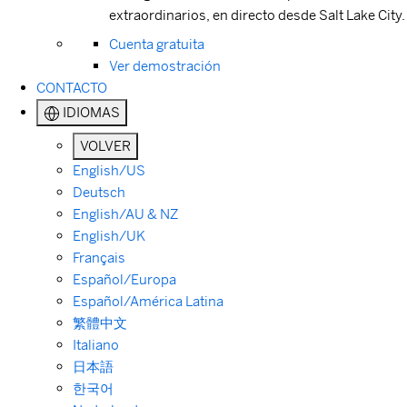
extraordinarios, en directo desde Salt Lake City.
Cuenta gratuita
Ver demostración
CONTACTO
IDIOMAS
VOLVER
English/US
Deutsch
English/AU & NZ
English/UK
Français
Español/Europa
Español/América Latina
繁體中文
Italiano
日本語
한국어