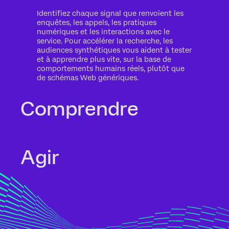
Identifiez chaque signal que renvoient les
enquêtes, les appels, les pratiques
numériques et les interactions avec le
service. Pour accélérer la recherche, les
audiences synthétiques vous aident à tester
et à apprendre plus vite, sur la base de
comportements humains réels, plutôt que
de schémas Web génériques.
Comprendre
Écouter ce qui se dit ne suffit pas, vous
Agir
devez comprendre ce que cela signifie pour
votre entreprise. Les analyses de texte
automatisées font apparaître des thèmes,
des sentiments et des risques dans le
contexte de l'historique, de l'intention et de
Passez de l'information à l'action pendant
l'impact.
qu'il est encore temps. Des assistants IA
aident les équipes ou interviennent dans les
limites établies pour protéger les relations
et générer des résultats mesurables.