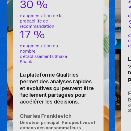
30 %
d'augmentation de la
d
probabilité de
recommandation
17 %
d
n
d'augmentation du
d
nombre
d'établissements Shake
L
Shack
s
n
La plateforme Qualtrics
p
permet des analyses rapides
et évolutives qui peuvent être
facilement partagées pour
R
accélérer les décisions.
d
S
Charles Frankievich
Directeur principal, Perspectives et
actions des consommateurs