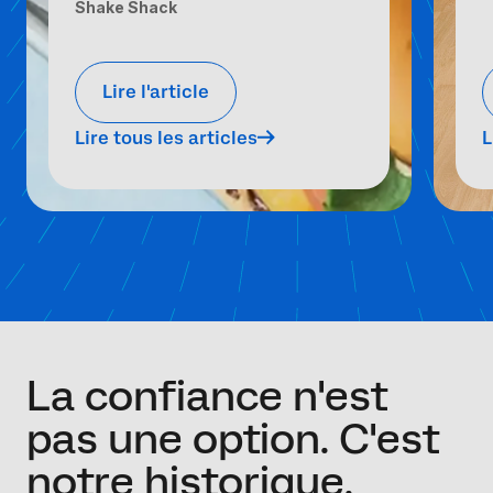
Shake Shack
Lire l'article
Lire tous les articles
L
La confiance n'est
pas une option. C'est
notre historique.