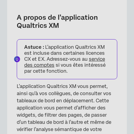
A propos de l’application Qualtrics XM
Télécharger l’application
A propos de l’application
Qualtrics XM
Se connecter à l’application
Activation des tableaux de bord pour
l’affichage mobile
Astuce :
L’application Qualtrics XM
est incluse dans certaines licences
Visualisation des tableaux de bord mobiles
CX et EX. Adressez-vous au
service
des comptes
si vous êtes intéressé
Notifications mobiles
par cette fonction.
Compatibilité avec les Widgets
L’application Qualtrics XM vous permet,
Tableau de bord mobile Text iQ
ainsi qu’à vos collègues, de consulter vos
Consulter et commenter les réponses
tableaux de bord en déplacement. Cette
application vous permet d’afficher des
Création de Tickets dans l’application XM
widgets, de filtrer des pages, de passer
Paramètres de l’application
d’un tableau de bord à l’autre et même de
vérifier l’analyse sémantique de votre