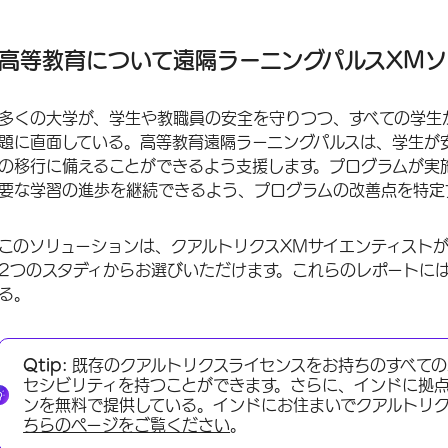
高等教育について遠隔ラーニングパルスXMソリューション
より高い教育を創造する遠隔教育パルス
高等教育について遠隔ラーニングパルスXM
リモートラーニングパルスアンケートカスタマイズ
多くの大学が、学生や教職員の安全を守りつつ、すべての学生
高等教育の配信：遠隔教育パルス
題に直面している。高等教育遠隔ラーニングパルスは、学生が
レポート
の移行に備えることができるよう支援します。プログラムが実
要な学習の進歩を継続できるよう、プログラムの改善点を特定
回答通知
利用規約：COVID-19ソリューションズ
このソリューションは、クアルトリクスXMサイエンティスト
2つのスタディからお選びいただけます。これらのレポートに
その他の無料COVID-19 XMソリューション
る。
FAQs
Qtip:
既存のクアルトリクスライセンスをお持ちのすべての
セシビリティを持つことができます。さらに、インドに拠
ンを無料で提供している。インドにお住まいでクアルトリ
ちらのページをご覧ください
。