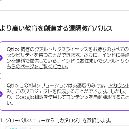
より高い教育を創造する遠隔教育パルス
Qtip:
既存のクアルトリクスライセンスをお持ちのすべての
セシビリティを持つことができます。さらに、インドに拠
ンを無料で提供している。インドにお住まいでクアルトリ
ちらのページをご覧ください
。
Qtip:
このXMソリューションは英語版のみです。
アカウン
み、このプロジェクトを作成することができます。しかし、
り、Google翻訳を使用して
コンテンツを
自動翻訳する
こ
い。
グローバルメニューから［
カタログ
］を選択します。