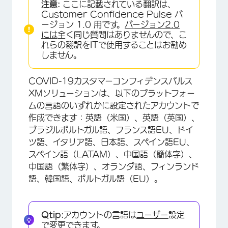
注意:
ここに記載されている翻訳は、
Customer Confidence Pulse バ
ージョン 1.0 用です。
バージョン2.0
には
全く同じ質問はありませんので、こ
れらの翻訳をITで使用することはお勧め
しません。
COVID-19カスタマーコンフィデンスパルス
XMソリューションは、以下のプラットフォー
ムの言語のいずれかに設定されたアカウントで
作成できます：英語（米国）、英語（英国）、
ブラジルポルトガル語、フランス語EU、ドイ
ツ語、イタリア語、日本語、スペイン語EU、
スペイン語（LATAM）、中国語（簡体字）、
中国語（繁体字）、オランダ語、フィンランド
語、韓国語、ポルトガル語（EU）。
Qtip:
アカウントの言語は
ユーザー
設定
で変更できます。