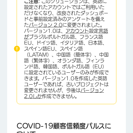
ご注意:
このソリューションは、英語に
方法
設定されたアカウントではご利用いた
だけなくなり、改良されたダッシュボー
COVID-19顧客信頼度パルスの作成
ドと事前設定済みのアンケートを備え
た
バージョン 2.0
に変更されました。
顧客信頼度パルスアンケートカスタマイズ
バージョン1.0は、
アカウント
設定
言語
が
ブラジルポルトガル語、フランス語
顧客信頼度パルスの翻訳
EU、ドイツ語、イタリア語、日本語、
スペイン語EU、スペイン語
顧客信頼度パルスの配信
（LATAM）、中国語（簡体字）、中国
レポート
語（繁体字）、オランダ語、フィンラ
ンド語、韓国語、ポルトガル語（EU）
ループを閉じる
に設定されているユーザーのみが作成で
きます。バージョン1.0を作成した英語
回答通知
ユーザーであれば、古いプロジェクトは
変更されませんが、今後は
バージョン
利用規約：COVID-19ソリューションズ
2.0しか
作成できません。
その他の無料COVID-19 XMソリューション
FAQs
COVID-19顧客信頼度パルスに