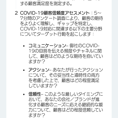
する顧客満足度を測定する。
COVID-19顧客信頼度アセスメント
：5～
7分間のアンケート調査により、顧客の期待
をよりよく理解し、ギャップを特定し、
COVID-19対応に関連する以下の主要分野
についてターゲット行動を起こします：
コミュニケーション
– 御社のCOVID-
19の回答を伝える頻度やチャネルに関
して、顧客はどのような期待を抱いてい
ますか？
アクション
– あなたが行ったアクション
について、その妥当性と適時性の両方
を考慮した上で、顧客はどの程度満足
していますか？
信頼性
– このような厳しいタイミングに
おいて、あなたの会社／ブランドが進
化する顧客のニーズに応える継続的な能
力について、顧客はどの程度信頼してい
ますか？