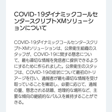
COVID-19ダイナミックコールセンタースクリプ
トXMソリューションについて
COVID-19ダイナミックコールセ
方法
ンタースクリプトXMソリューシ
ョンについて
COVID-19ダイナミック・コール・センター・ス
クリプトの作成
COVID-19ダイナミックコールセンタースクリ
アンケート調査のカスタマイズ
プトXMソリューションは、公衆衛生組織のス
XMソリューションの配信
タッフが、COVID-19に関する懸念につい
て、最も適切な情報を発信者に提供できるよう
レポート
にするために作られました。公衆衛生のスタッ
毎週の回答通知
フは、COVID-19の症状について最初のトリ
アージを行い、通報者が最も適切な情報を受け
利用規約：COVID-19ソリューションズ
取っていることを確認し、必要に応じて、通報
その他の無料COVID-19 XMソリューション
の量、懸念される話題、地理的な場所など、主
要な傾向の継続的なパルスを維持することがで
FAQs
きる。