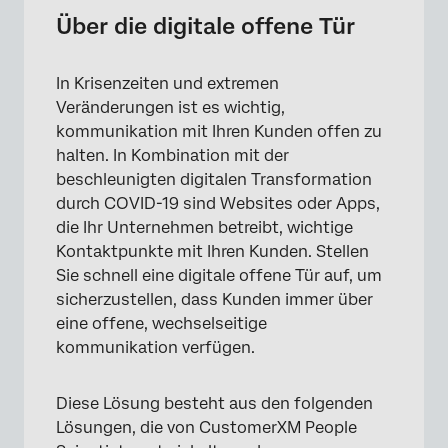
Digitale offene Tür anlegen
Über die digitale offene Tür
Anpassung der Umfrage zur digitalen
offenen Tür
In Krisenzeiten und extremen
Veränderungen ist es wichtig,
Vorkonfigurierte Workflows
kommunikation mit Ihren Kunden offen zu
Überprüfung und Finalisierung der digitalen
halten. In Kombination mit der
Kontaktpunkte
beschleunigten digitalen Transformation
durch COVID-19 sind Websites oder Apps,
Creatives bearbeiten
die Ihr Unternehmen betreibt, wichtige
Kontaktpunkte mit Ihren Kunden. Stellen
Bearbeiten und Aktivieren von Intercepts
Sie schnell eine digitale offene Tür auf, um
Bereitstellung der digitalen Kontaktpunkte
sicherzustellen, dass Kunden immer über
eine offene, wechselseitige
Dashboards
kommunikation verfügen.
Weitere Möglichkeiten zum Anzeigen von
Daten
Diese Lösung besteht aus den folgenden
Wöchentliche Antwortbenachrichtigungen
Lösungen, die von CustomerXM People