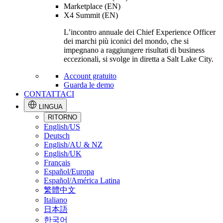
Marketplace (EN)
X4 Summit (EN)
L’incontro annuale dei Chief Experience Officer
dei marchi più iconici del mondo, che si
impegnano a raggiungere risultati di business
eccezionali, si svolge in diretta a Salt Lake City.
Account gratuito
Guarda le demo
CONTATTACI
LINGUA
RITORNO
English/US
Deutsch
English/AU & NZ
English/UK
Français
Español/Europa
Español/América Latina
繁體中文
Italiano
日本語
한국어