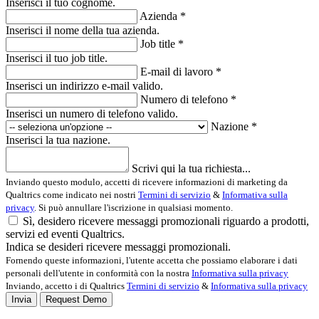
Inserisci il tuo cognome.
Azienda *
Inserisci il nome della tua azienda.
Job title *
Inserisci il tuo job title.
E-mail di lavoro
*
Inserisci un indirizzo e-mail valido.
Numero di telefono *
Inserisci un numero di telefono valido.
Nazione *
Inserisci la tua nazione.
Scrivi qui la tua richiesta...
Inviando questo modulo, accetti di ricevere informazioni di marketing da
Qualtrics come indicato nei nostri
Termini di servizio
&
Informativa sulla
privacy
. Si può annullare l'iscrizione in qualsiasi momento.
Sì, desidero ricevere messaggi promozionali riguardo a prodotti,
servizi ed eventi Qualtrics.
Indica se desideri ricevere messaggi promozionali.
Fornendo queste informazioni, l'utente accetta che possiamo elaborare i dati
personali dell'utente in conformità con la nostra
Informativa sulla privacy
Inviando, accetto i di Qualtrics
Termini di servizio
&
Informativa sulla privacy
Invia
Request Demo