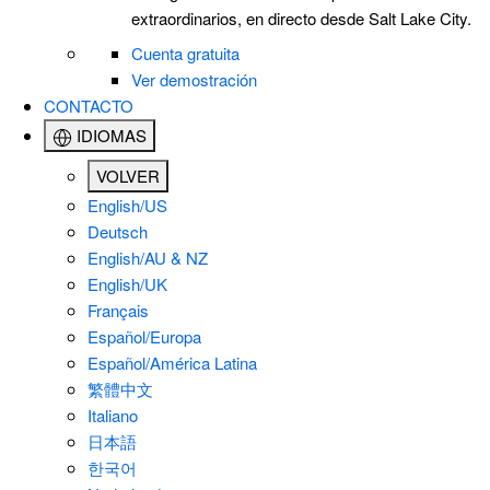
extraordinarios, en directo desde Salt Lake City.
Cuenta gratuita
Ver demostración
CONTACTO
IDIOMAS
VOLVER
English/US
Deutsch
English/AU & NZ
English/UK
Français
Español/Europa
Español/América Latina
繁體中文
Italiano
日本語
한국어