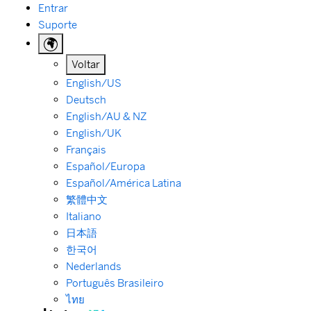
Ir para o conteúdo principal
Entrar
Suporte
Voltar
English/US
Deutsch
English/AU & NZ
English/UK
Français
Español/Europa
Español/América Latina
繁體中文
Italiano
日本語
한국어
Nederlands
Português Brasileiro
ไทย