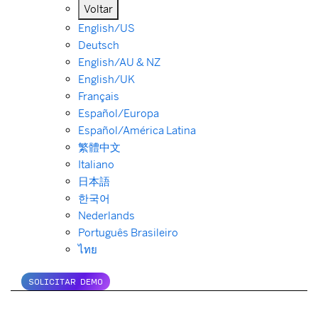
Voltar
English/US
Deutsch
English/AU & NZ
English/UK
Français
Español/Europa
Español/América Latina
繁體中文
Italiano
日本語
한국어
Nederlands
Português Brasileiro
ไทย
SOLICITAR DEMO