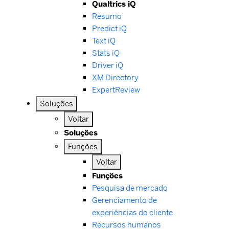
Qualtrics iQ
Resumo
Predict iQ
Text iQ
Stats iQ
Driver iQ
XM Directory
ExpertReview
Soluções
Voltar
Soluções
Funções
Voltar
Funções
Pesquisa de mercado
Gerenciamento de
experiências do cliente
Recursos humanos