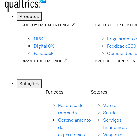
Produtos
CUSTOMER EXPERIENCE
EMPLOYEE EXPERIE
NPS
Engajamento 
Digital CX
Feedback 360
Feedback
Opinião dos f
BRAND EXPERIENCE
PRODUCT EXPERIEN
Soluções
Funções
Setores
Pesquisa de
Varejo
mercado
Saúde
Gerenciamento
Serviços
de
financeiros
experiências
Viagem e